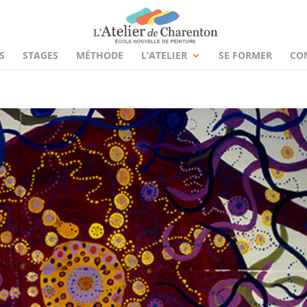
S
STAGES
MÉTHODE
L’ATELIER
SE FORMER
CO