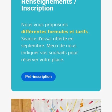
Renseignements /
Inscription
Nous vous proposons
différentes formules et tarifs
.
Séance d’essai offerte en
septembre. Merci de nous
indiquer vos souhaits pour
réserver votre place.
Pré-inscription