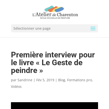
Sélectionner une page
Première interview pour
le livre « Le Geste de
peindre »
par
Sandrine
|
Fév 5, 2019
|
Blog
,
Formations pro
,
Vidéos