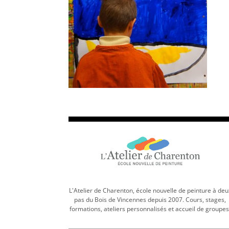
L'Atelier de Charenton, école nouvelle de peinture à deu
pas du Bois de Vincennes depuis 2007. Cours, stages,
formations, ateliers personnalisés et accueil de groupes